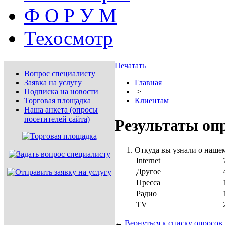
Ф О Р У М
Техосмотр
Печатать
Вопрос специалисту
Заявка на услугу
Главная
Подписка на новости
>
Торговая площадка
Клиентам
Наша анкета (опросы
посетителей сайта)
Результаты оп
Откуда вы узнали о нашем
Internet
7
Другое
4
Пресса
1
Радио
1
TV
2
←
Вернуться к списку опросов